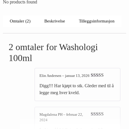
No products found
Omtaler (2)
Beskrivelse
Tilleggsinformasjon
2 omtaler for
Washologi
100ml
Elin Andersen
–
januar 13, 2026
Vurdert
5
av
Digg!!! Har kjøpt to stk. Gleder med til å
5
legge meg hver kveld.
Magdalena PH
–
februar 22,
2024
Vurdert
5
av
5