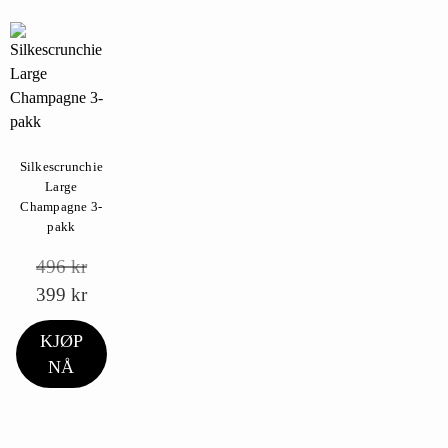
Silkescrunchie
Large
Champagne 3-
pakk
496
kr
399
kr
KJØP
NÅ