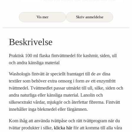
Luktar såå härligt och örngotten blir som
nya 😀
Vis mer
Skriv anmeldelse
Beskrivelse
Praktisk 100 ml flaska fintvättmedel för kashmir, siden, ull
och andra känsliga material
Washologis fintvätt är speciellt framtaget till de av dina
textiler som behöver extra omsorg i form av ett enzymfritt
tvättmedel. Tvättmedlet passar utmärkt till ull, silke, siden och
andra naturliga eller känsliga material. Lanolin och
silkesextrakt vårdar, mjukgör och återfettar fibrerna. Fintvätt
innehåller inga blekmedel eller färgämnen.
Kom ihåg att använda tvättpåse och rätt tvättprogram när du
tvättar produkter i silke,
klicka här
för att komma till alla våra