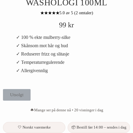
WASHOLOGI 100ML
★★★★★
5.0 av 5 (2 omtaler)
99
kr
✓ 100 % ekte mulberry-silke
✓ Skånsom mot hår og hud
✓ Reduserer frizz og slitasje
✓ Temperaturregulerende
✓ Allergivennlig
Utsolgt
🔥
Mange ser på denne nå • 20 visninger i dag
🤍 Norskt varemerke
📦 Bestill før 14:00 – sendes i dag