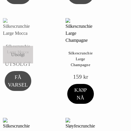
Silkescrunchie
Large Mocca
Silkescrunchie
Utsolgt
Large
UTSOLGT
Champagne
159
kr
FÅ
VARSEL
KJØP
NÅ