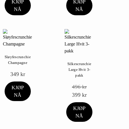
KJØP
KJØP
NÅ
NÅ
Sløyfescrunchie
Champagne
Silkescrunchie
Large Hvit 3-
349
kr
pakk
496
kr
KJØP
399
kr
NÅ
KJØP
NÅ