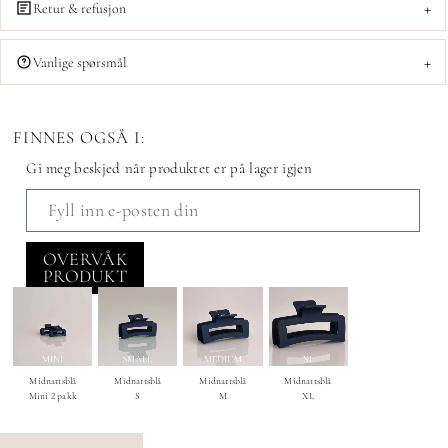
+
Retur & refusjon
+
Vanlige spørsmål
FINNES OGSÅ I:
Gi meg beskjed når produktet er på lager igjen
OVERVÅK
PRODUKT
Midnattsblå
Midnattsblå
Midnattsblå
Midnattsblå
Mini 2 pakk
S
M
XL