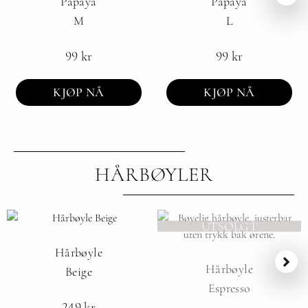
Papaya
Papaya
M
L
99
kr
99
kr
KJØP NÅ
KJØP NÅ
HÅRBØYLER
UTSOLGT
Hårbøyle
Hårbøyle
Beige
Espresso
249
kr