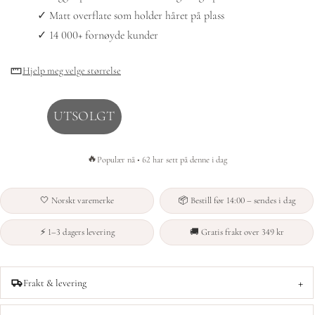
✓ Matt overflate som holder håret på plass
✓ 14 000+ fornøyde kunder
Hjelp meg velge størrelse
UTSOLGT
🔥
Populær nå • 62 har sett på denne i dag
🤍 Norskt varemerke
📦 Bestill før 14:00 – sendes i dag
⚡ 1–3 dagers levering
🚚 Gratis frakt over 349 kr
+
Frakt & levering