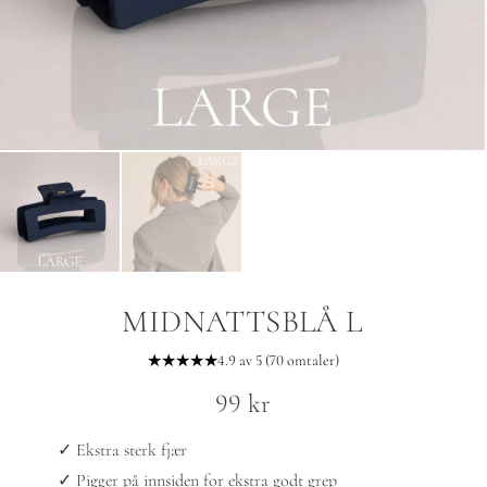
MIDNATTSBLÅ L
★★★★★
4.9 av 5 (70 omtaler)
99
kr
✓ Ekstra sterk fjær
✓ Pigger på innsiden for ekstra godt grep