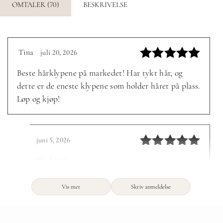
OMTALER (70)
BESKRIVELSE
Tina
juli 20, 2026
–
Vurdert
5
Beste hårklypene på markedet! Har tykt hår, og
av 5
dette er de eneste klypene som holder håret på plass.
Løp og kjøp!
Ida
juni 5, 2026
–
Vurdert
5
Superfin farge!
av 5
Vis mer
Skriv anmeldelse