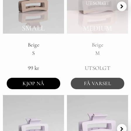
UTSOLGT
Beige
Beige
S
M
99
kr
UTSOLGT
KJØP NÅ
FÅ VARSEL