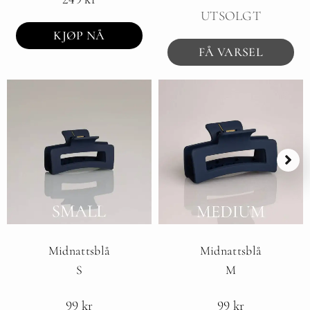
UTSOLGT
KJØP NÅ
FÅ VARSEL
Midnattsblå
Midnattsblå
S
M
99
kr
99
kr