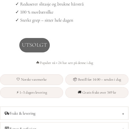
✓ Reduserer slitasje og brukne hårstrå
✓ 100 % morbærsilke
✓ Sterkt grep – sitter hele dagen
UTSOLGT
🔥
Populær nå • 24 har sett på denne i dag
🤍 Norskt varemerke
📦 Bestill før 14:00 – sendes i dag
⚡ 1–3 dagers levering
🚚 Gratis frakt over 349 kr
+
Frakt & levering
+
Retur & refusjon