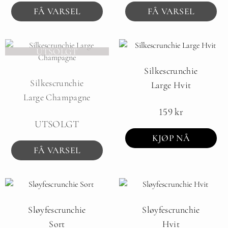
FÅ VARSEL
FÅ VARSEL
UTSOLGT
Silkescrunchie
Silkescrunchie
Large Hvit
Large Champagne
159
kr
UTSOLGT
KJØP NÅ
FÅ VARSEL
Sløyfescrunchie
Sløyfescrunchie
Sort
Hvit