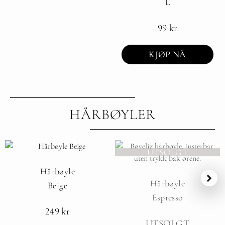
L
99
kr
KJØP NÅ
HÅRBØYLER
UTSOLGT
Hårbøyle
Hårbøyle
Beige
Espresso
249
kr
UTSOLGT