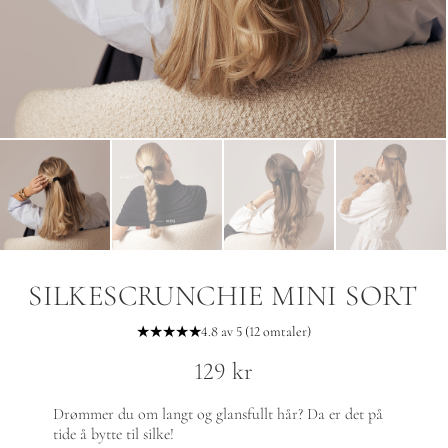
SILKESCRUNCHIE MINI SORT
★★★★★
4.8 av 5 (12 omtaler)
129
kr
Drømmer du om langt og glansfullt hår? Da er det på
tide å bytte til silke!