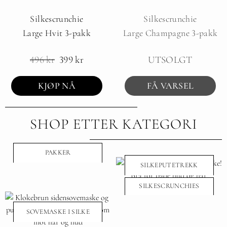
Silkescrunchie
Silkescrunchie
Large Hvit 3-pakk
Large Champagne 3-pakk
496
kr
399
kr
UTSOLGT
KJØP NÅ
FÅ VARSEL
SHOP ETTER KATEGORI
PAKKER
SILKEPUTETREKK
SILKESCRUNCHIES
SOVEMASKE I SILKE