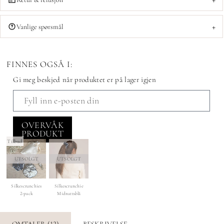
+
Vanlige spørsmål
FINNES OGSÅ I:
Gi meg beskjed når produktet er på lager igjen
OVERVÅK
PRODUKT
Tilbud
UTSOLGT
UTSOLGT
Silkescrunchies
Silkescrunchie
2-pack
Midnattsblå
OMTALER (12)
BESKRIVELSE