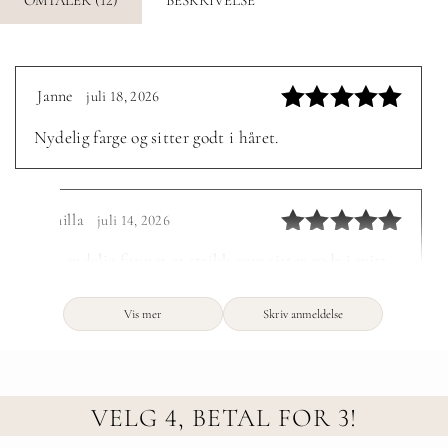
Janne
juli 18, 2026
–
Vurdert
5
Nydelig farge og sitter godt i håret.
av 5
camilla
juli 14, 2026
–
Vurdert
5
Har endelig funnet et strikk som sitter godt i mitt
av 5
tynne hår. Blir garantert å kjøpe flere.
Vis mer
Skriv anmeldelse
VELG 4, BETAL FOR 3!