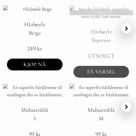
UTSOLGT
Hårbøyle
Hårbøyle
Beige
Espresso
249
kr
UTSOLGT
KJØP NÅ
FÅ VARSEL
Midnattsblå
Midnattsblå
S
M
99
kr
99
kr