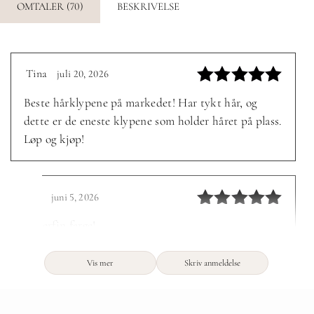
OMTALER (70)
BESKRIVELSE
Tina
juli 20, 2026
–
Vurdert
5
Beste hårklypene på markedet! Har tykt hår, og
av 5
dette er de eneste klypene som holder håret på plass.
Løp og kjøp!
Ida
juni 5, 2026
–
Vurdert
5
Superfin farge!
av 5
Vis mer
Skriv anmeldelse