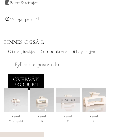
+
Retur & refusjon
+
Vanlige spørsmål
FINNES OGSÅ I:
Gi meg beskjed når produktet er på lager igjen
OVERVÅK
PRODUKT
UTSOLGT
Bomull
Bomull
Bomull
Bomull
Mini 2 pakk
S
M
XL