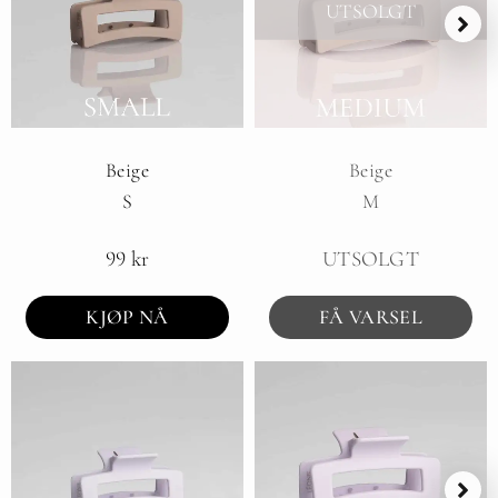
UTSOLGT
Beige
Beige
S
M
99
kr
UTSOLGT
KJØP NÅ
FÅ VARSEL