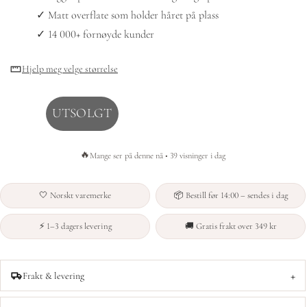
✓ Matt overflate som holder håret på plass
✓ 14 000+ fornøyde kunder
Hjelp meg velge størrelse
UTSOLGT
🔥
Mange ser på denne nå • 39 visninger i dag
🤍 Norskt varemerke
📦 Bestill før 14:00 – sendes i dag
⚡ 1–3 dagers levering
🚚 Gratis frakt over 349 kr
+
Frakt & levering