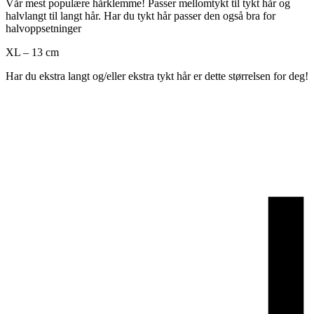
Vår mest populære hårklemme! Passer mellomtykt til tykt hår og
halvlangt til langt hår. Har du tykt hår passer den også bra for
halvoppsetninger
XL – 13 cm
Har du ekstra langt og/eller ekstra tykt hår er dette størrelsen for deg!