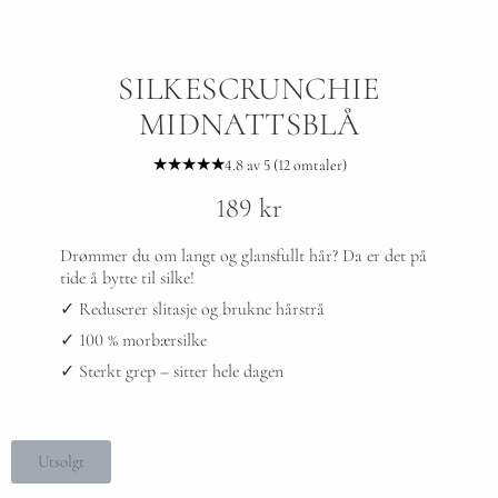
SILKESCRUNCHIE
MIDNATTSBLÅ
★★★★★
4.8 av 5 (12 omtaler)
189
kr
Drømmer du om langt og glansfullt hår? Da er det på
tide å bytte til silke!
✓ Reduserer slitasje og brukne hårstrå
✓ 100 % morbærsilke
✓ Sterkt grep – sitter hele dagen
Utsolgt