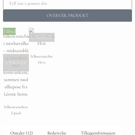
OVERVÅK PRODUKT
Tilbud
UTSOLGT
Silkescrunchie
UTSOLGT
Hvit
Silkescrunchies
2-pack
Omtaler (12)
Beskrivelse
Tilleggsinformasjon