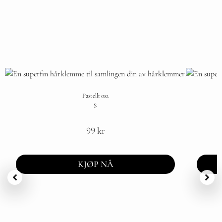
Pastellrosa
S
99
kr
KJØP NÅ