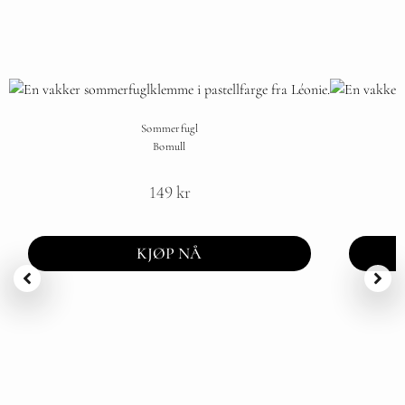
Sommerfugl
Bomull
149
kr
KJØP NÅ