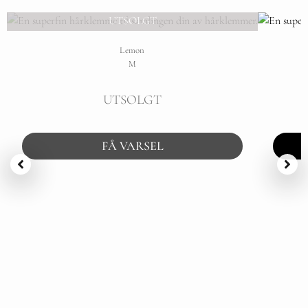
UTSOLGT
Lemon
M
UTSOLGT
FÅ VARSEL