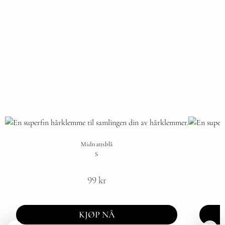
Midnattsblå
S
99
kr
KJØP NÅ