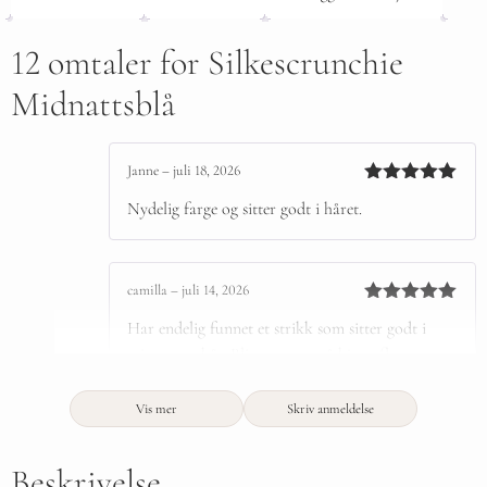
12 omtaler for
Silkescrunchie
Midnattsblå
Janne
–
juli 18, 2026
Vurdert
5
Nydelig farge og sitter godt i håret.
av 5
camilla
–
juli 14, 2026
Vurdert
5
Har endelig funnet et strikk som sitter godt i
av 5
mitt tynne hår. Blir garantert å kjøpe flere.
Vis mer
Skriv anmeldelse
Beskrivelse