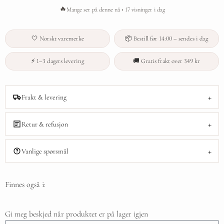
🔥
Mange ser på denne nå • 17 visninger i dag
🤍 Norskt varemerke
📦 Bestill før 14:00 – sendes i dag
⚡ 1–3 dagers levering
🚚 Gratis frakt over 349 kr
+
Frakt & levering
+
Retur & refusjon
+
Vanlige spørsmål
Finnes også i:
Gi meg beskjed når produktet er på lager igjen