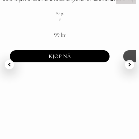
Beige
S
99
kr
KJØP NÅ