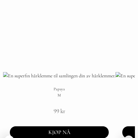
Papaya
M
99
kr
KJØP NÅ