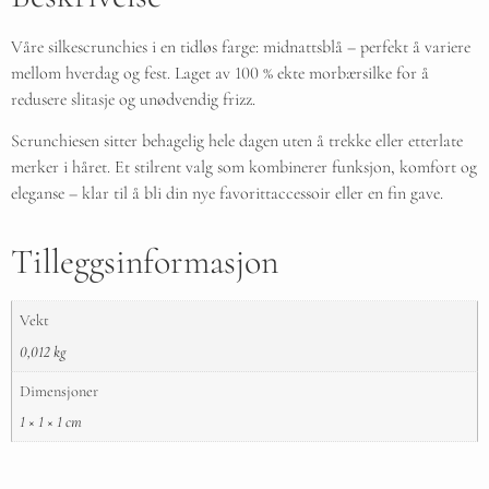
Våre silkescrunchies i en tidløs farge: midnattsblå
– perfekt å variere
mellom hverdag og fest. Laget av 100 % ekte morbærsilke for å
redusere slitasje og unødvendig frizz.
Scrunchiesen sitter behagelig hele dagen uten å trekke eller etterlate
merker i håret. Et stilrent valg som kombinerer funksjon, komfort og
eleganse – klar til å bli din nye favorittaccessoir eller en fin gave.
Tilleggsinformasjon
Vekt
0,012 kg
Dimensjoner
1 × 1 × 1 cm