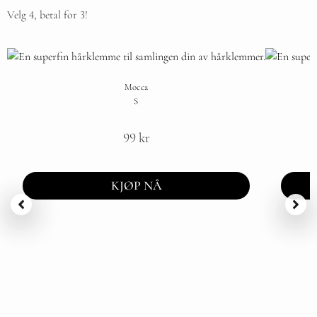
Velg 4, betal for 3!
Mocca
S
99
kr
KJØP NÅ