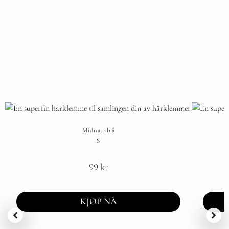
Midnattsblå
S
99
kr
KJØP NÅ