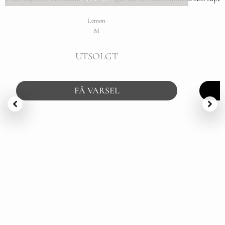
Lemon
M
UTSOLGT
FÅ VARSEL