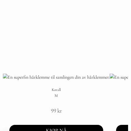
Korall
M
99
kr
KJØP NÅ