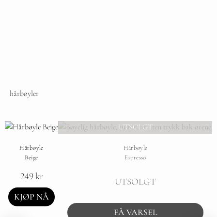
hårbøyler
UTSOLGT
Hårbøyle
Hårbøyle
Beige
Espresso
249
kr
UTSOLGT
KJØP NÅ
FÅ VARSEL