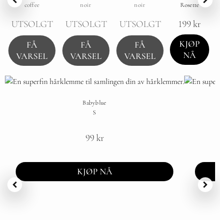
coffee
noir
noir
Rosette
199
kr
UTSOLGT
UTSOLGT
UTSOLGT
KJØP
FÅ
FÅ
FÅ
NÅ
VARSEL
VARSEL
VARSEL
Babyblue
S
99
kr
KJØP NÅ