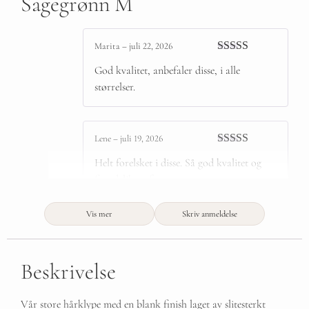
Sagegrønn M
Marita
–
juli 22, 2026
Vurdert
5
av
God kvalitet, anbefaler disse, i alle
5
størrelser.
Lene
–
juli 19, 2026
Vurdert
5
av
Helt forelsket i disse. Så god kvalitet og
5
fine delikate farger.
Vis mer
Skriv anmeldelse
Beskrivelse
Vår store hårklype med en blank finish laget av slitesterkt