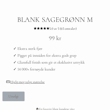
BLANK SAGEGRØNN M
★★★★★
5.0 av 5 (65 omtaler)
99
kr
✓ Ekstra sterk fjær
✓ Pigger på innsiden for ekstra godt grep
✓ Glansfull finish som gir et eksklusivt uttrykk
✓ 14 000+ fornøyde kunder
Hjelp meg velge størrelse
Utsolgt
🔥
En favoritt blant kundene våre