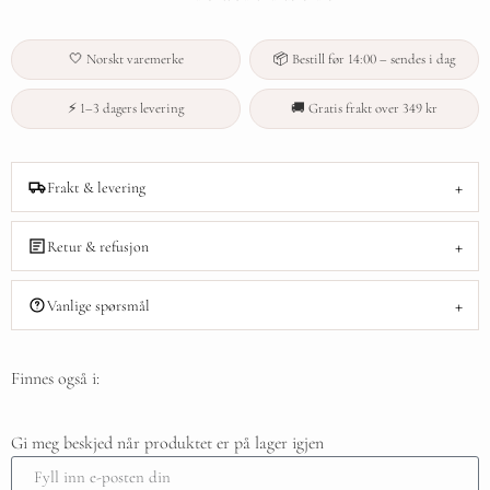
🤍 Norskt varemerke
📦 Bestill før 14:00 – sendes i dag
⚡ 1–3 dagers levering
🚚 Gratis frakt over 349 kr
+
Frakt & levering
+
Retur & refusjon
+
Vanlige spørsmål
Finnes også i:
Gi meg beskjed når produktet er på lager igjen