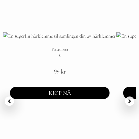
Pastellrosa
S
99
kr
KJØP NÅ