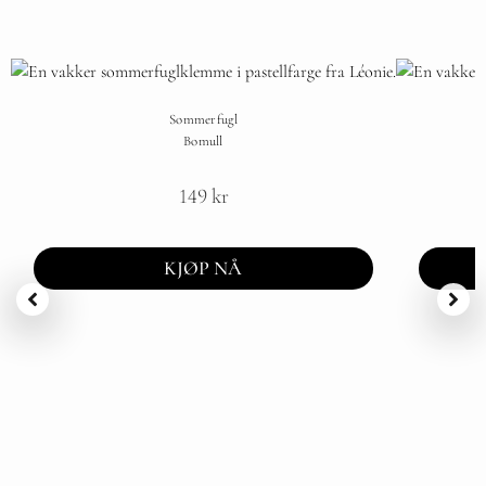
Sommerfugl
Bomull
149
kr
KJØP NÅ