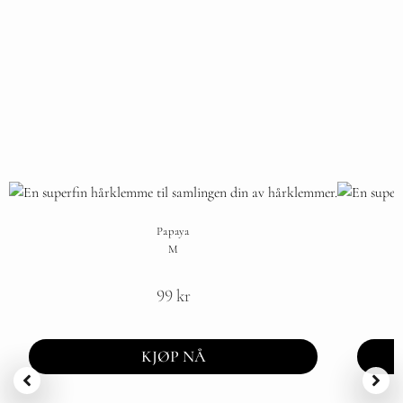
Papaya
M
99
kr
KJØP NÅ