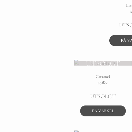
Le
UTS
FÅ V
UTSOLGT
Caramel
coffee
UTSOLGT
FÅ VARSEL