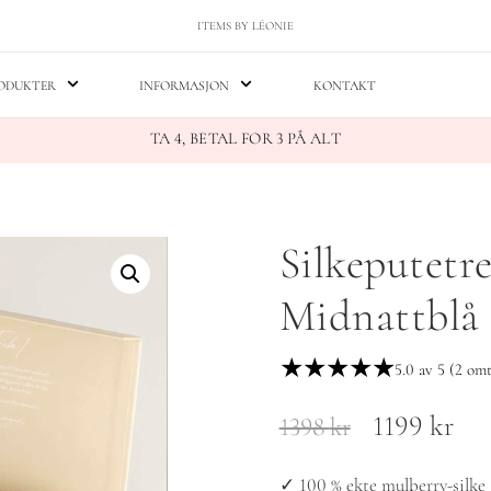
ITEMS BY LÉONIE
RODUKTER
INFORMASJON
KONTAKT
TA 4, BETAL FOR 3 PÅ ALT
Silkeputetr
Midnattblå
★★★★★
5.0 av 5 (2 omt
1199
kr
1398
kr
✓ 100 % ekte mulberry-silke