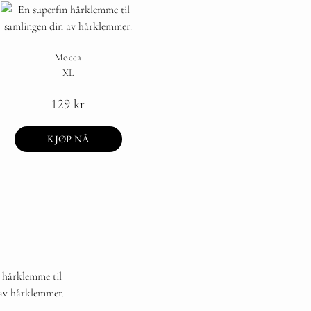
Mocca
XL
129
kr
KJØP NÅ