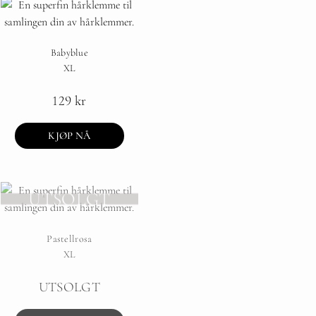
Cherry
UTSOLGT
Babyblue
XL
FÅ VARSEL
129
kr
KJØP NÅ
UTSOLGT
Pastellrosa
XL
UTSOLGT