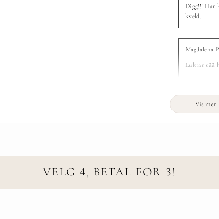
Digg!!! Har 
kveld.
Magdalena 
Luktar såå h
Vis mer
VELG 4, BETAL FOR 3!