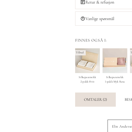
Retur & refusjon
Vanlige spørsmål
FINNES OGSÅ I:
Tilbud
T
Silkeputetrekk
Silkeputetrekk
2-pakk Hvit
1-pakk Myk Rosa
OMTALER (2)
BES
Elin Anders