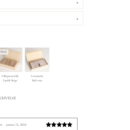
+
+
ilbud
Silkeputetrekk
Sovemaske
2-pakk Beige
Myk rosa
KRIVELSE
en
januar 13, 2026
–