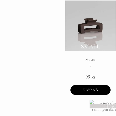
Mocca
S
99
kr
KJØP NÅ
UTS