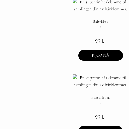
Babyblue
S
99
kr
KJØP NÅ
Pastellrosa
S
99
kr