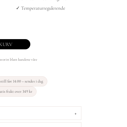
✓ Temperaturregulerende
EKURV
avoritt blant kundene våre
still før 14:00 – sendes i dag
tis frakt over 349 kr
+