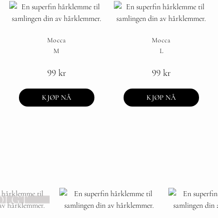
Mocca
Mocca
M
L
99
kr
99
kr
KJØP NÅ
KJØP NÅ
OLGT