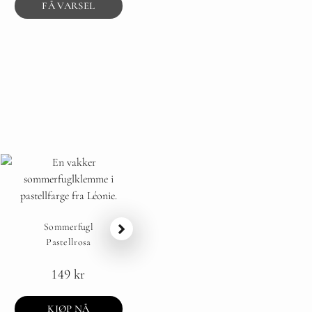
FÅ VARSEL
Sommerfugl
Pastellrosa
149
kr
KJØP NÅ