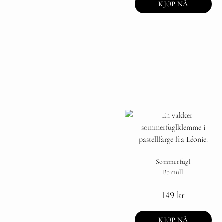
KJØP NÅ
Sommerfugl
Bomull
149
kr
KJØP NÅ