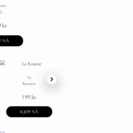
mon
L
9
kr
P NÅ
La
Rosette
UTSOLGT
199
kr
KJØP NÅ
Pearl