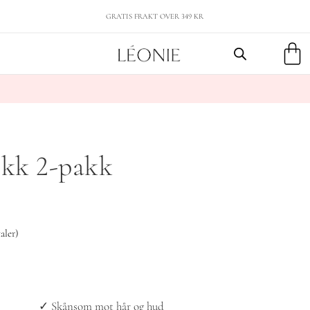
GRATIS FRAKT OVER 349 KR
ekk 2-pakk
aler)
✓ Skånsom mot hår og hud