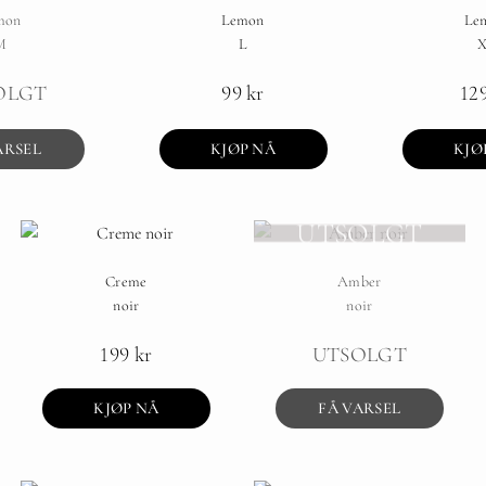
mon
Lemon
Le
M
L
X
OLGT
99
kr
12
ARSEL
KJØP NÅ
KJØ
UTSOLGT
Creme
Amber
noir
noir
199
kr
UTSOLGT
KJØP NÅ
FÅ VARSEL