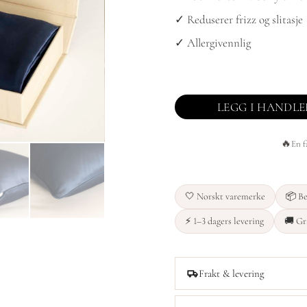
✓ Reduserer frizz og slitasje
✓ Allergivennlig
LEGG I HANDL
🔥
En f
🤍 Norskt varemerke
📦 Be
⚡ 1–3 dagers levering
🚚 Gra
Frakt & levering