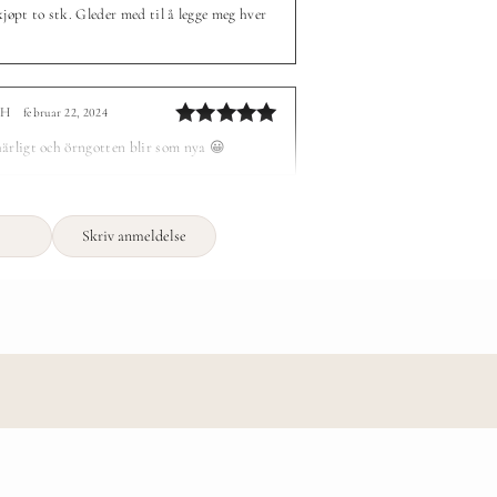
Vurdert
5
kjøpt to stk. Gleder med til å legge meg hver
av 5
PH
februar 22, 2024
–
Vurdert
5
ärligt och örngotten blir som nya 😀
av 5
Skriv anmeldelse