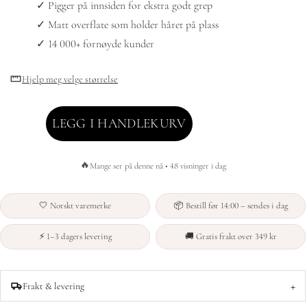
✓ Pigger på innsiden for ekstra godt grep
✓ Matt overflate som holder håret på plass
✓ 14 000+ fornøyde kunder
Hjelp meg velge størrelse
LEGG I HANDLEKURV
🔥
Mange ser på denne nå • 48 visninger i dag
🤍 Norskt varemerke
📦 Bestill før 14:00 – sendes i dag
⚡ 1–3 dagers levering
🚚 Gratis frakt over 349 kr
+
Frakt & levering