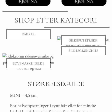
KJØP NÅ
KJØP NÅ
SHOP ETTER KATEGORI
PAKKER
SILKEPUTETREKK
SILKESCRUNCHIES
SOVEMASKE I SILKE
STØRRELSEGUIDE
MINI – 4,5 cm
For halvoppsetninger i tynt hår eller for mindre
hårlokker & kreative frisyrer for alle hårtyper.