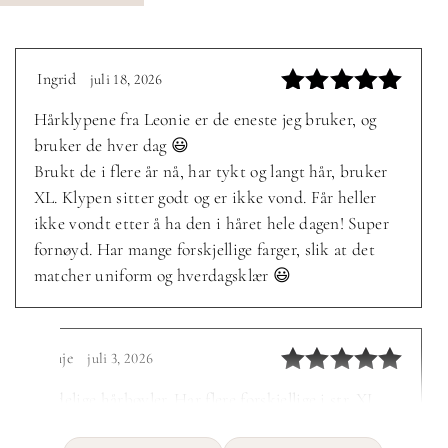
Ingrid
juli 18, 2026
–
Vurdert
5
Hårklypene fra Leonie er de eneste jeg bruker, og
av 5
bruker de hver dag 😃
Brukt de i flere år nå, har tykt og langt hår, bruker
XL. Klypen sitter godt og er ikke vond. Får heller
ikke vondt etter å ha den i håret hele dagen! Super
fornøyd. Har mange forskjellige farger, slik at det
matcher uniform og hverdagsklær 😃
Tonje
juli 3, 2026
–
Vurdert
5
Nydelige hårbøyler. Har flere forskjellige i str. XL,
av 5
ulike farger. De sitter godt på og er perfekt for langt