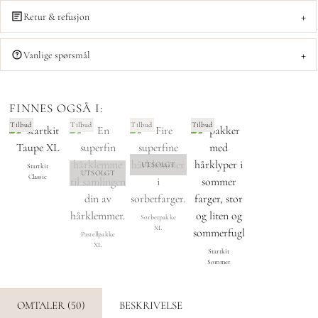
+
Retur & refusjon
+
Vanlige spørsmål
FINNES OGSÅ I:
Tilbud
Tilbud
Tilbud
Tilbud
UTSOLGT
Startkit
UTSOLGT
Classic
Sorbetpakke
XL
Pastellpakke
XL
Startkit
Sommer
OMTALER (50)
BESKRIVELSE