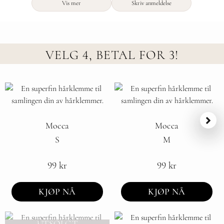
og fyldig hår.
Vis mer
Skriv anmeldelse
VELG 4, BETAL FOR 3!
Mocca
Mocca
S
M
99
kr
99
kr
KJØP NÅ
KJØP NÅ
UTSOLGT