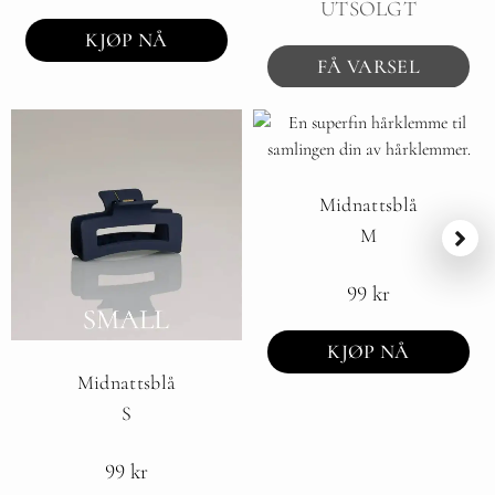
UTSOLGT
KJØP NÅ
FÅ VARSEL
Midnattsblå
M
99
kr
KJØP NÅ
Midnattsblå
S
99
kr