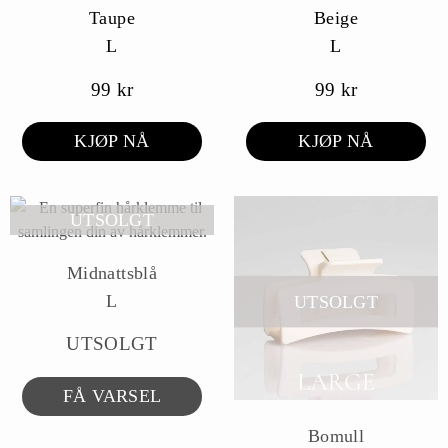
Taupe
Beige
L
L
99
kr
99
kr
KJØP NÅ
KJØP NÅ
UTSOLGT
Midnattsblå
L
UTSOLGT
UTSOLGT
FÅ VARSEL
Bomull