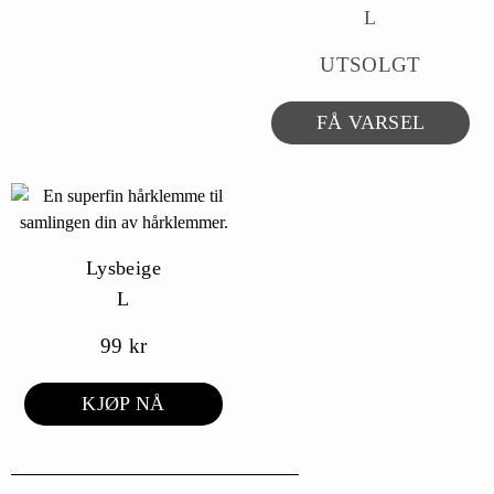
L
UTSOLGT
FÅ VARSEL
Lysbeige
L
99
kr
KJØP NÅ